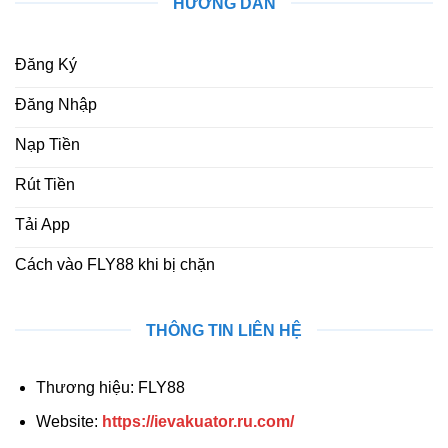
HƯỚNG DẪN
Đăng Ký
Đăng Nhập
Nạp Tiền
Rút Tiền
Tải App
Cách vào FLY88 khi bị chặn
THÔNG TIN LIÊN HỆ
Thương hiệu: FLY88
Website:
https://ievakuator.ru.com/