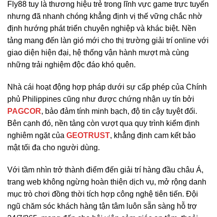
Fly88 tuy là thương hiệu trẻ trong lĩnh vực game trực tuyến
nhưng đã nhanh chóng khẳng định vị thế vững chắc nhờ
định hướng phát triển chuyên nghiệp và khác biệt. Nền
tảng mang đến làn gió mới cho thị trường giải trí online với
giao diện hiện đại, hệ thống vận hành mượt mà cùng
những trải nghiệm độc đáo khó quên.
Nhà cái hoạt động hợp pháp dưới sự cấp phép của Chính
phủ Philippines cũng như được chứng nhận uy tín bởi
PAGCOR
, bảo đảm tính minh bạch, độ tin cậy tuyệt đối.
Bên cạnh đó, nền tảng còn vượt qua quy trình kiểm định
nghiêm ngặt của
GEOTRUST
, khẳng định cam kết bảo
mật tối đa cho người dùng.
Với tầm nhìn trở thành điểm đến giải trí hàng đầu châu Á,
trang web không ngừng hoàn thiện dịch vụ, mở rộng danh
mục trò chơi đồng thời tích hợp công nghệ tiên tiến. Đội
ngũ chăm sóc khách hàng tận tâm luôn sẵn sàng hỗ trợ