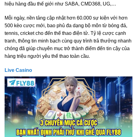
hiệu hàng đầu thế giới như SABA, CMD368, UG,…
Mỗi ngày, nền tảng cập nhật hơn 60.000 sự kiện với hơn
500 kèo cược mới, bao phủ đa dạng bộ môn từ bóng đá,
tennis, cricket cho đến thể thao điện tử. Tỷ lệ cược cạnh
tranh, thông tin minh bạch cùng quy trình trả thưởng nhanh
chóng đã giúp chuyên mục trở thành điểm đến tin cậy của
hàng triệu người yêu thể thao toàn cầu.
Live Casino