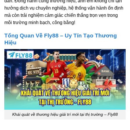
dẫn. Đồng hành cùng thương hiệu, anh em không chỉ tận
hưởng dịch vụ chuyên nghiệp, hệ thống vận hành ổn định
mà còn trải nghiệm cảm giác chiến thắng trọn vẹn trong
môi trường minh bạch, công bằng!
Tổng Quan Về Fly88 – Uy Tín Tạo Thương
Hiệu
Khái quát về thương hiệu giải trí mới tại thị trường – Fly88