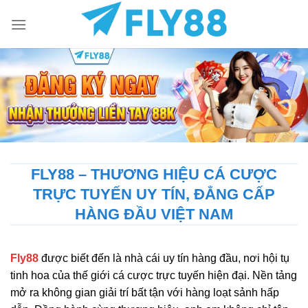
Chuyển
đến
nội
dung
FLY88 – THƯƠNG HIỆU CÁ CƯỢC
TRỰC TUYẾN UY TÍN, ĐẲNG CẤP
HÀNG ĐẦU VIỆT NAM
Fly88
được biết đến là nhà cái uy tín hàng đầu, nơi hội tụ
tinh hoa của thế giới cá cược trực tuyến hiện đại. Nền tảng
mở ra không gian giải trí bất tận với hàng loạt sảnh hấp