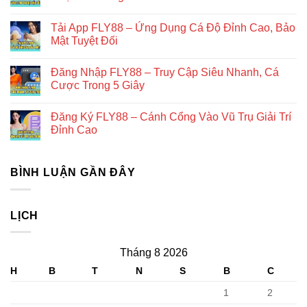
Tải App FLY88 – Ứng Dụng Cá Độ Đỉnh Cao, Bảo
Mật Tuyệt Đối
Đăng Nhập FLY88 – Truy Cập Siêu Nhanh, Cá
Cược Trong 5 Giây
Đăng Ký FLY88 – Cánh Cổng Vào Vũ Trụ Giải Trí
Đỉnh Cao
BÌNH LUẬN GẦN ĐÂY
LỊCH
Tháng 8 2026
H
B
T
N
S
B
C
1
2