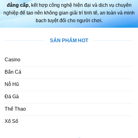
đẳng cấp,
kết hợp công nghệ hiện đại và dịch vụ chuyên
nghiệp để tạo nên không gian giải trí tinh tế, an toàn và minh
bạch tuyệt đối cho người chơi.
SẢN PHẨM HOT
Casino
Bắn Cá
Nỗ Hũ
Đá Gà
Thể Thao
Xổ Số