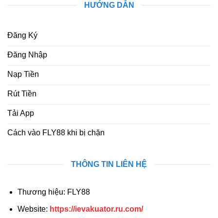
HƯỚNG DẪN
Đăng Ký
Đăng Nhập
Nạp Tiền
Rút Tiền
Tải App
Cách vào FLY88 khi bị chặn
THÔNG TIN LIÊN HỆ
Thương hiệu: FLY88
Website:
https://ievakuator.ru.com/