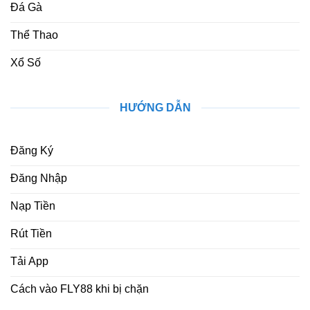
Đá Gà
Thể Thao
Xổ Số
HƯỚNG DẪN
Đăng Ký
Đăng Nhập
Nạp Tiền
Rút Tiền
Tải App
Cách vào FLY88 khi bị chặn