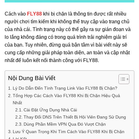
Cách vào
FLY88
khi bị chặn là thông tin được rất nhiều
người chơi tìm kiếm khi không thể truy cập vào trang chủ
của nhà cái. Tình trạng này có thể gây ra sự gián đoạn và
lo lắng không đáng có trong quá trình trải nghiệm giải trí
của bạn. Tuy nhiên, đừng quá bận tâm vì bài viết này sẽ
cung cấp những giải pháp toàn diện, an toàn và cập nhật
nhất để luôn kết nối thành công với FLY88.
Nội Dung Bài Viết
Lý Do Dẫn Đến Tình Trạng Link Vào FLY88 Bị Chặn?
Tổng Hợp Các Cách Vào FLY88 Khi Bị Chặn Hiệu Quả
Nhất
Cài Đặt Ứng Dụng Nhà Cái
Thay Đổi DNS Trên Thiết Bị Hội Viên Đang Sử Dụng
Dùng Phần Mềm VPN Qua Đó Vượt Chặn
Lưu Ý Quan Trọng Khi Tìm Cách Vào FLY88 Khi Bị Chặn