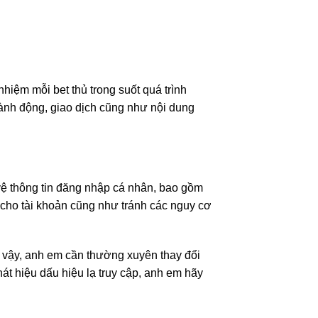
iệm mỗi bet thủ trong suốt quá trình
hành động, giao dịch cũng như nội dung
vệ thông tin đăng nhập cá nhân, bao gồm
n cho tài khoản cũng như tránh các nguy cơ
ì vậy, anh em cần thường xuyên thay đổi
hát hiệu dấu hiệu lạ truy cập, anh em hãy