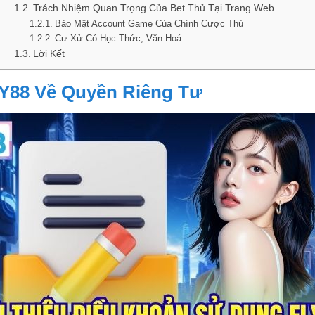
Trách Nhiệm Quan Trọng Của Bet Thủ Tại Trang Web
Bảo Mật Account Game Của Chính Cược Thủ
Cư Xử Có Học Thức, Văn Hoá
Lời Kết
Y88 Về Quyền Riêng Tư