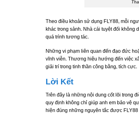
Tha
Theo điều khoản sử dụng FLY88, mỗi người
khác trong sảnh. Nhà cái tuyệt đối không d
quá trình tương tác.
Những vi phạm liên quan đến đạo đức hoặc
vĩnh viễn. Thương hiệu hướng đến việc xâ
giải trí trong tinh thần công bằng, tích cực.
Lời Kết
Trên đây là những nội dung cốt lõi trong 
quy định không chỉ giúp anh em bảo vệ quy
hiện đúng những nguyên tắc được FLY88 đề 