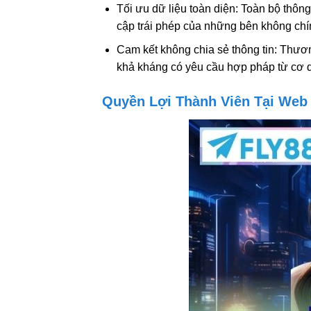
Tối ưu dữ liệu toàn diện: Toàn bộ thông
cập trái phép của những bên không chí
Cam kết không chia sẻ thông tin: Thương
khả kháng có yêu cầu hợp pháp từ cơ 
Quyền Lợi Thành Viên Tại Web