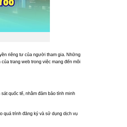
uyền riêng tư của người tham gia. Những
n của trang web trong việc mang đến môi
sát quốc tế, nhằm đảm bảo tính minh
o quá trình đăng ký và sử dụng dịch vụ