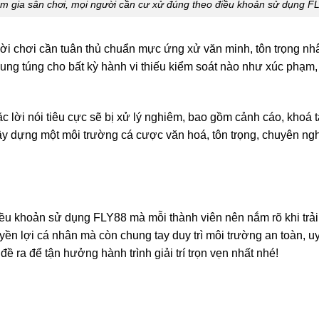
m gia sân chơi, mọi người cần cư xử đúng theo điều khoản sử dụng F
 chơi cần tuân thủ chuẩn mực ứng xử văn minh, tôn trọng nhâ
ung túng cho bất kỳ hành vi thiếu kiểm soát nào như xúc phạm, đ
 lời nói tiêu cực sẽ bị xử lý nghiêm, bao gồm cảnh cáo, khoá
y dựng một môi trường cá cược văn hoá, tôn trọng, chuyên nghi
điều khoản sử dụng FLY88 mà mỗi thành viên nên nắm rõ khi trải
ền lợi cá nhân mà còn chung tay duy trì môi trường an toàn, uy
ra để tận hưởng hành trình giải trí trọn vẹn nhất nhé!