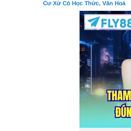
Cư Xử Có Học Thức, Văn Hoá