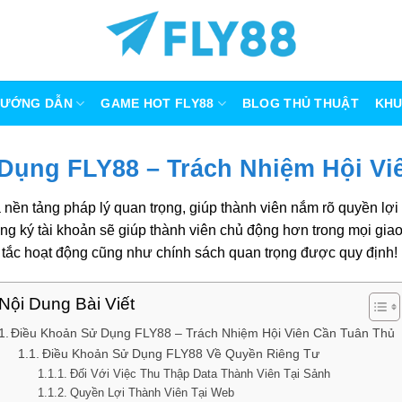
ƯỚNG DẪN
GAME HOT FLY88
BLOG THỦ THUẬT
KHU
Dụng FLY88 – Trách Nhiệm Hội Vi
nền tảng pháp lý quan trọng, giúp thành viên nắm rõ quyền lợi
ng ký tài khoản sẽ giúp thành viên chủ động hơn trong mọi giao
ắc hoạt động cũng như chính sách quan trọng được quy định!
Nội Dung Bài Viết
Điều Khoản Sử Dụng FLY88 – Trách Nhiệm Hội Viên Cần Tuân Thủ
Điều Khoản Sử Dụng FLY88 Về Quyền Riêng Tư
Đối Với Việc Thu Thập Data Thành Viên Tại Sảnh
Quyền Lợi Thành Viên Tại Web