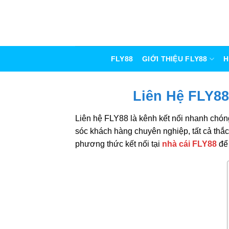
Chuyển
đến
nội
dung
FLY88
GIỚI THIỆU FLY88
H
Liên Hệ FLY88
Liên hệ FLY88 là kênh kết nối nhanh chóng,
sóc khách hàng chuyên nghiệp, tất cả th
phương thức kết nối tại
nhà cái FLY88
để 