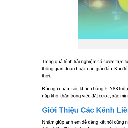
Trong quá trình trải nghiệm cá cược trực t
thống gián đoạn hoặc cần giải đáp. Khi đó
thời.
Đội ngũ chăm sóc khách hàng FLY88 luôn tú
gặp khó khăn trong việc đặt cược, xác min
Giới Thiệu Các Kênh Li
Nhằm giúp anh em dễ dàng kết nối cũng như