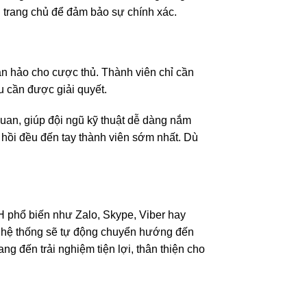
i trang chủ để đảm bảo sự chính xác.
n hảo cho cược thủ. Thành viên chỉ cần
ầu cần được giải quyết.
quan, giúp đội ngũ kỹ thuật dễ dàng nắm
hồi đều đến tay thành viên sớm nhất. Dù
 phổ biến như Zalo, Skype, Viber hay
ủ, hệ thống sẽ tự động chuyển hướng đến
g đến trải nghiệm tiện lợi, thân thiện cho