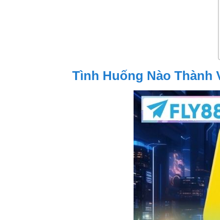
Tình Huống Nào Thành V