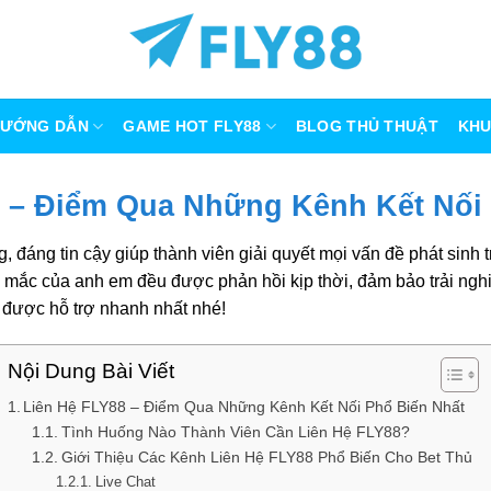
ƯỚNG DẪN
GAME HOT FLY88
BLOG THỦ THUẬT
KHU
 – Điểm Qua Những Kênh Kết Nối
 đáng tin cậy giúp thành viên giải quyết mọi vấn đề phát sinh 
ắc mắc của anh em đều được phản hồi kịp thời, đảm bảo trải n
được hỗ trợ nhanh nhất nhé!
Nội Dung Bài Viết
Liên Hệ FLY88 – Điểm Qua Những Kênh Kết Nối Phổ Biến Nhất
Tình Huống Nào Thành Viên Cần Liên Hệ FLY88?
Giới Thiệu Các Kênh Liên Hệ FLY88 Phổ Biến Cho Bet Thủ
Live Chat