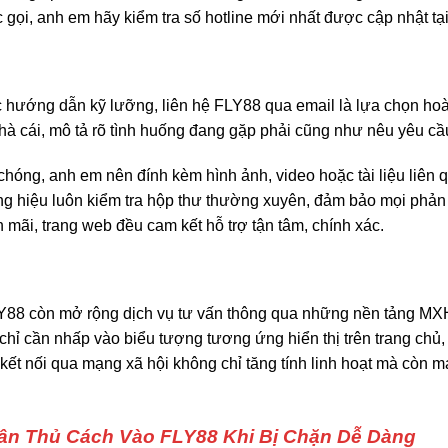
c gọi, anh em hãy kiểm tra số hotline mới nhất được cập nhật tạ
 hướng dẫn kỹ lưỡng, liên hệ FLY88 qua email là lựa chọn hoà
nhà cái, mô tả rõ tình huống đang gặp phải cũng như nêu yêu c
 chóng, anh em nên đính kèm hình ảnh, video hoặc tài liệu liên 
ng hiệu luôn kiểm tra hộp thư thường xuyên, đảm bảo mọi phản 
 mãi, trang web đều cam kết hỗ trợ tận tâm, chính xác.
LY88 còn mở rộng dịch vụ tư vấn thông qua những nền tảng MXH
 chỉ cần nhấp vào biểu tượng tương ứng hiển thị trên trang ch
t nối qua mạng xã hội không chỉ tăng tính linh hoạt mà còn man
n Thủ Cách Vào FLY88 Khi Bị Chặn Dễ Dàng