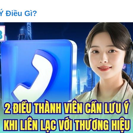
Ý Điều Gì?