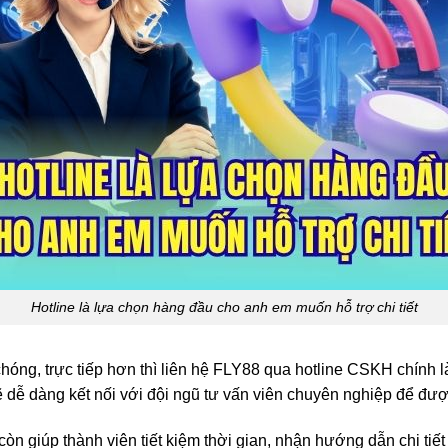
Hotline là lựa chọn hàng đầu cho anh em muốn hỗ trợ chi tiết
óng, trực tiếp hơn thì liên hệ FLY88 qua hotline CSKH chính l
 dễ dàng kết nối với đội ngũ tư vấn viên chuyên nghiệp để được
còn giúp thành viên tiết kiệm thời gian, nhận hướng dẫn chi ti