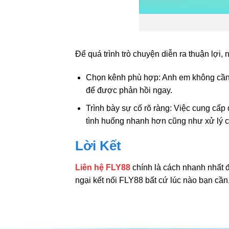
Để quá trình trò chuyện diễn ra thuận lợi,
Chọn kênh phù hợp: Anh em không cần l
để được phản hồi ngay.
Trình bày sự cố rõ ràng: Việc cung cấp 
tình huống nhanh hơn cũng như xử lý c
Lời Kết
Liên hệ FLY88
chính là cách nhanh nhất 
ngại kết nối FLY88 bất cứ lúc nào bạn cần,