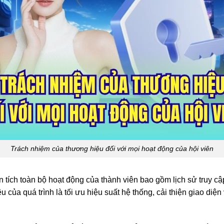
Trách nhiệm của thương hiệu đối với mọi hoạt động của hội viên
tích toàn bộ hoạt động của thành viên bao gồm lịch sử truy cập
u của quá trình là tối ưu hiệu suất hệ thống, cải thiện giao di