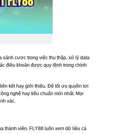
sảnh cược trong việc thu thập, xử lý data
các điều khoản được quy định trong chính
ên kết hay giới thiệu. Để tối ưu quyền lợi
công nghệ hay tiêu chuẩn mới nhất. Mọi
ính xác.
ủa thành viên. FLY88 luôn xem dữ liệu cá