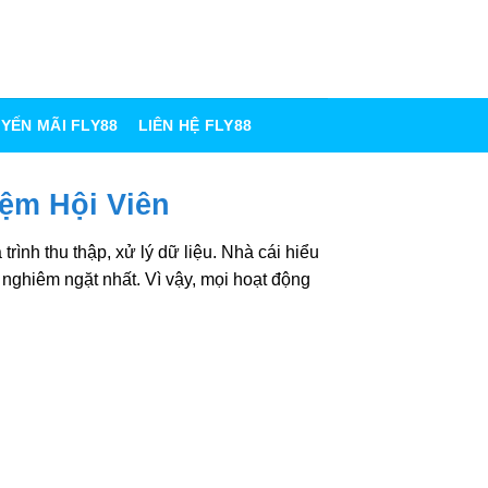
YẾN MÃI FLY88
LIÊN HỆ FLY88
iệm Hội Viên
rình thu thập, xử lý dữ liệu. Nhà cái hiểu
nghiêm ngặt nhất. Vì vậy, mọi hoạt động