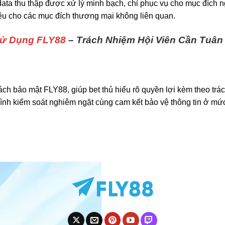
ta thu thập được xử lý minh bạch, chỉ phục vụ cho mục đích ngh
iệu cho các mục đích thương mại không liên quan.
Sử Dụng FLY88
– Trách Nhiệm Hội Viên Cần Tuân
nh sách bảo mật FLY88, giúp bet thủ hiểu rõ quyền lợi kèm theo t
rình kiểm soát nghiêm ngặt cùng cam kết bảo vệ thông tin ở mứ