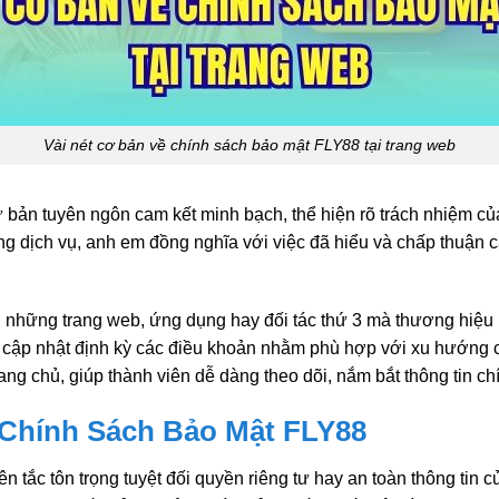
Vài nét cơ bản về chính sách bảo mật FLY88 tại trang web
ản tuyên ngôn cam kết minh bạch, thể hiện rõ trách nhiệm của 
ụng dịch vụ, anh em đồng nghĩa với việc đã hiểu và chấp thuận 
 những trang web, ứng dụng hay đối tác thứ 3 mà thương hiệu li
át, cập nhật định kỳ các điều khoản nhằm phù hợp với xu hướng 
ang chủ, giúp thành viên dễ dàng theo dõi, nắm bắt thông tin ch
 Chính Sách Bảo Mật FLY88
tắc tôn trọng tuyệt đối quyền riêng tư hay an toàn thông tin c