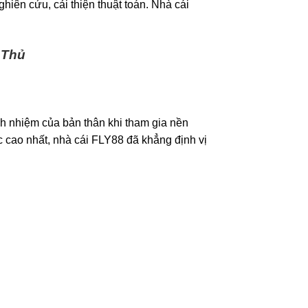
iên cứu, cải thiện thuật toán. Nhà cái
 Thủ
rách nhiệm của bản thân khi tham gia nền
c cao nhất, nhà cái FLY88 đã khẳng định vị