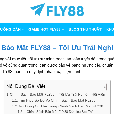
ƯỚNG DẪN
GAME HOT FLY88
BLOG THỦ THUẬT
KHU
Bảo Mật FLY88 – Tối Ưu Trải Ngh
 với mục tiêu tối ưu sự minh bạch, an toàn tuyệt đối trong quá t
tố vô cùng quan trọng, cần được bảo vệ bằng những tiêu chuẩn 
 FLY88 tuân thủ quy định pháp luật hiện hành!
Nội Dung Bài Viết
Chính Sách Bảo Mật FLY88 – Tối Ưu Trải Nghiệm Hội Viên
Tìm Hiểu Sơ Bộ Về Chính Sách Bảo Mật FLY88
Nội Dung Cụ Thể Trong Chính Sách Bảo Mật FLY88
Chính Sách Bảo Mật FLY88 Dữ Liệu Bet Thủ