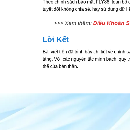
Theo chính sách bảo mật FLY88, toàn bộ da
tuyệt đối không chia sẻ, hay sử dụng dữ l
>>> Xem thêm:
Điều Khoản 
Lời Kết
Bài viết trên đã trình bày chi tiết về chí
tảng. Với các nguyên tắc minh bạch, quy t
thế của bản thân.